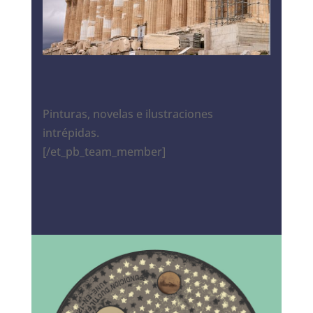
Pinturas, novelas e ilustraciones
intrépidas.
[/et_pb_team_member]