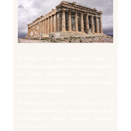
El reflejo de las vigas sobre el cristal y la
sombra que proyecta sobre éste multiplica
las rectas horizontales. Inferiores en
tamaño pero mucho más numerosas que
las columnas griegas.
El elemento que más ha diferenciado al
arte occidental es la representación de la
profundidad. Ambos trabajos emplean
este recurso: